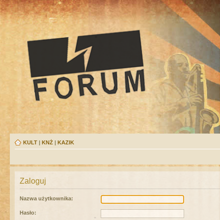
KULT
|
KNŻ
|
KAZIK
Zaloguj
Nazwa użytkownika:
Hasło: