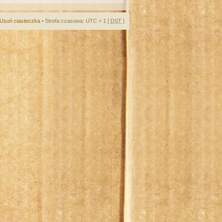
Usuń ciasteczka
• Strefa czasowa: UTC + 1 [
DST
]