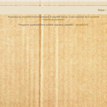
Ekipa
•
Powered by
phpBB
® Forum Software © phpBB Group. Color scheme by
ColorizeIt!
Polityka prywatności
Przyjazne użytkownikom polskie wsparcie phpBB3 -
phpBB3.PL