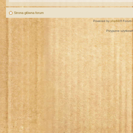
Strona główna forum
Powered by
phpBB
® Forum 
Przyjazne użytkown