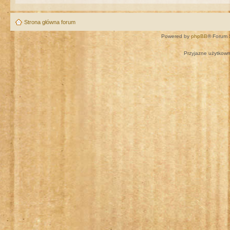
Strona główna forum
Powered by
phpBB
® Forum 
Przyjazne użytkown