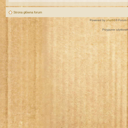
Strona główna forum
Powered by
phpBB
® Forum 
Przyjazne użytkown