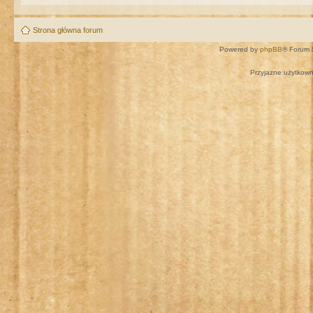
Strona główna forum
Powered by
phpBB
® Forum 
Przyjazne użytkown