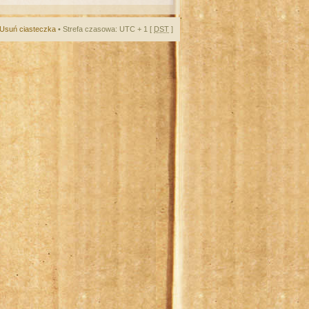
Usuń ciasteczka
• Strefa czasowa: UTC + 1 [
DST
]