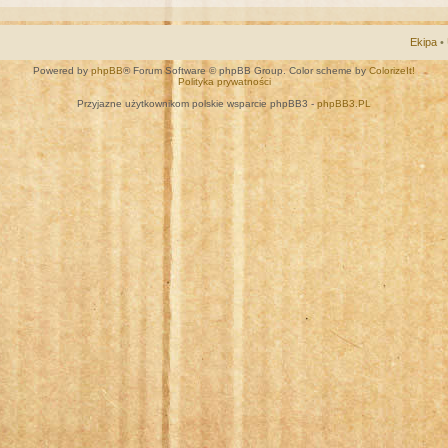
Ekipa
•
Powered by
phpBB
® Forum Software © phpBB Group. Color scheme by
ColorizeIt!
Polityka prywatności
Przyjazne użytkownikom polskie wsparcie phpBB3 -
phpBB3.PL