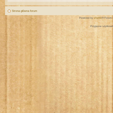
Strona główna forum
Powered by
phpBB
® Forum 
Przyjazne użytkown