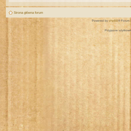
Strona główna forum
Powered by
phpBB
® Forum 
Przyjazne użytkown