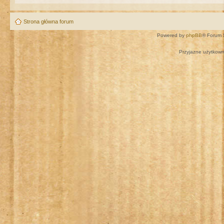
Strona główna forum
Powered by
phpBB
® Forum 
Przyjazne użytkown