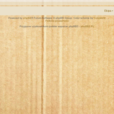
Ekipa
•
Powered by
phpBB
® Forum Software © phpBB Group. Color scheme by
ColorizeIt!
Polityka prywatności
Przyjazne użytkownikom polskie wsparcie phpBB3 -
phpBB3.PL