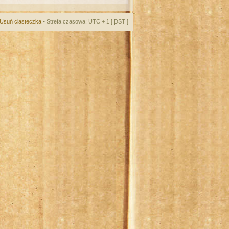
Usuń ciasteczka
• Strefa czasowa: UTC + 1 [
DST
]