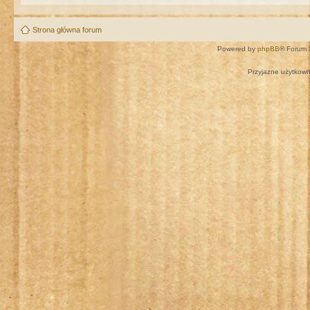
Strona główna forum
Powered by
phpBB
® Forum 
Przyjazne użytkown