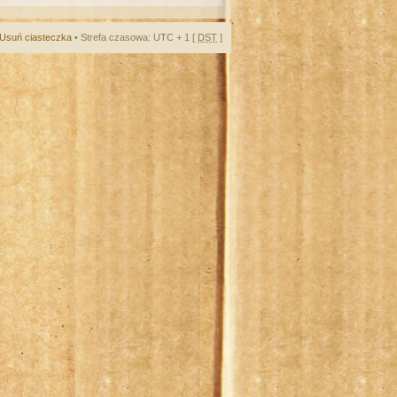
Usuń ciasteczka
• Strefa czasowa: UTC + 1 [
DST
]