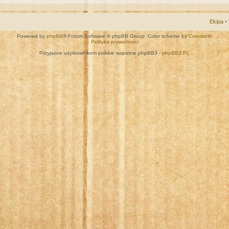
Ekipa
•
Powered by
phpBB
® Forum Software © phpBB Group. Color scheme by
ColorizeIt!
Polityka prywatności
Przyjazne użytkownikom polskie wsparcie phpBB3 -
phpBB3.PL