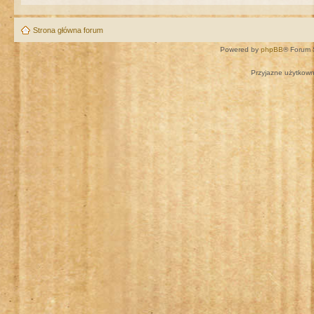
Strona główna forum
Powered by
phpBB
® Forum 
Przyjazne użytkown