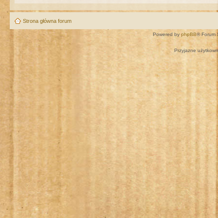
Strona główna forum
Powered by
phpBB
® Forum 
Przyjazne użytkown