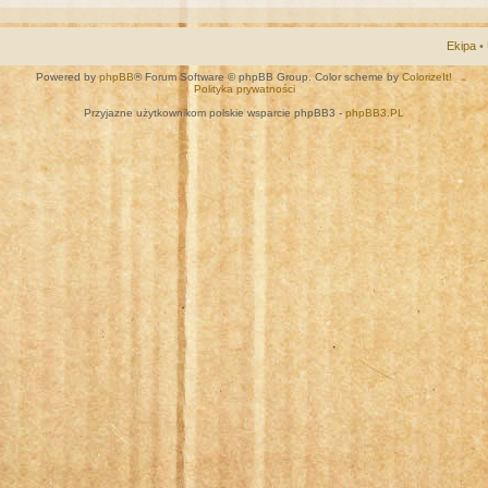
Ekipa
•
Powered by
phpBB
® Forum Software © phpBB Group. Color scheme by
ColorizeIt!
Polityka prywatności
Przyjazne użytkownikom polskie wsparcie phpBB3 -
phpBB3.PL