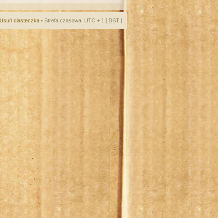
Usuń ciasteczka
• Strefa czasowa: UTC + 1 [
DST
]