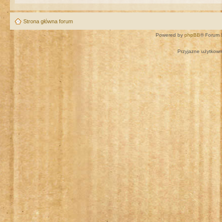
Strona główna forum
Powered by
phpBB
® Forum 
Przyjazne użytkown