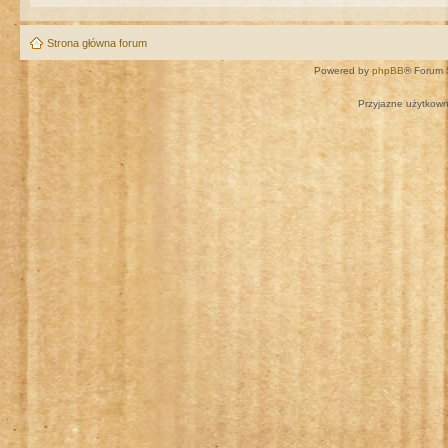
Strona główna forum
Powered by
phpBB
® Forum 
Przyjazne użytkown