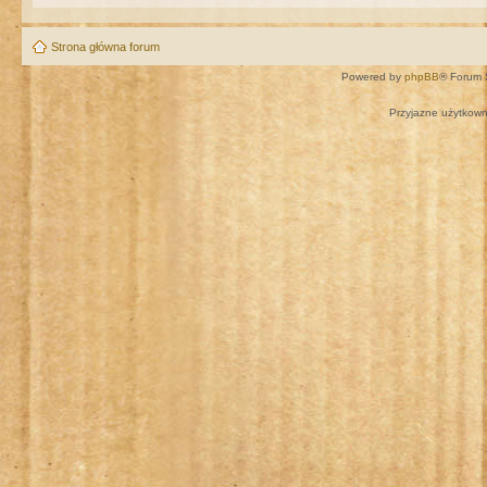
Strona główna forum
Powered by
phpBB
® Forum 
Przyjazne użytkown