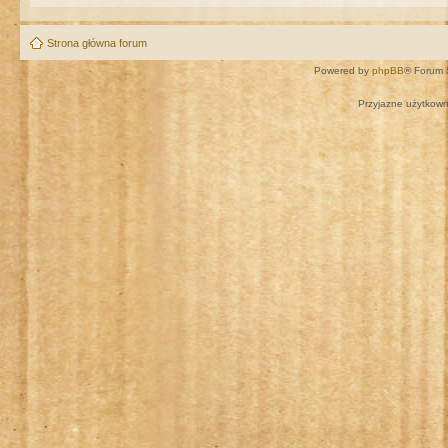
Strona główna forum
Powered by
phpBB
® Forum 
Przyjazne użytkown