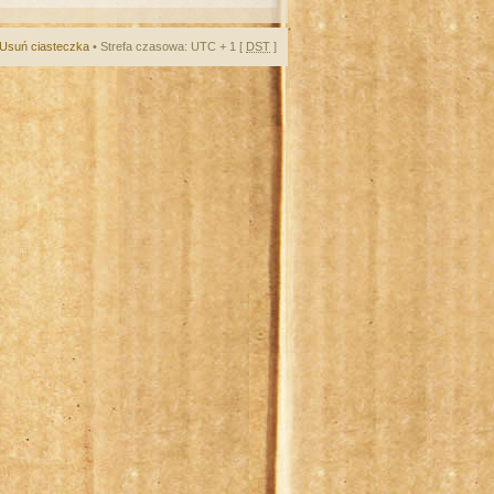
Usuń ciasteczka
• Strefa czasowa: UTC + 1 [
DST
]