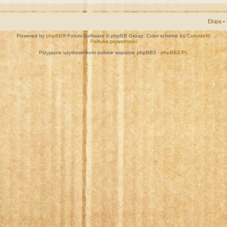
Ekipa
•
Powered by
phpBB
® Forum Software © phpBB Group. Color scheme by
ColorizeIt!
Polityka prywatności
Przyjazne użytkownikom polskie wsparcie phpBB3 -
phpBB3.PL