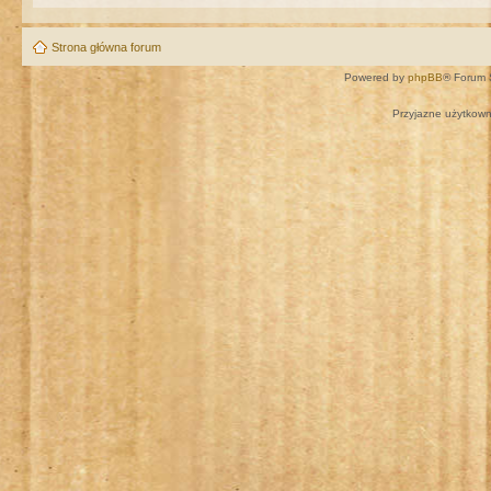
Strona główna forum
Powered by
phpBB
® Forum 
Przyjazne użytkown