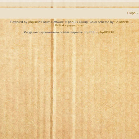
Ekipa
•
Powered by
phpBB
® Forum Software © phpBB Group. Color scheme by
ColorizeIt!
Polityka prywatności
Przyjazne użytkownikom polskie wsparcie phpBB3 -
phpBB3.PL