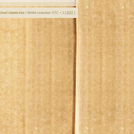
Usuń ciasteczka
• Strefa czasowa: UTC + 1 [
DST
]