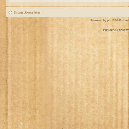
Strona główna forum
Powered by
phpBB
® Forum 
Przyjazne użytkown