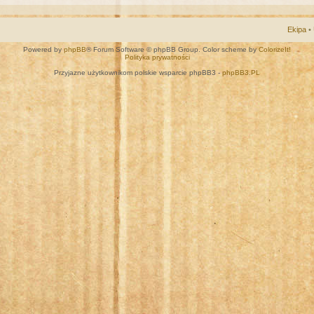
Ekipa
•
Powered by
phpBB
® Forum Software © phpBB Group. Color scheme by
ColorizeIt!
Polityka prywatności
Przyjazne użytkownikom polskie wsparcie phpBB3 -
phpBB3.PL