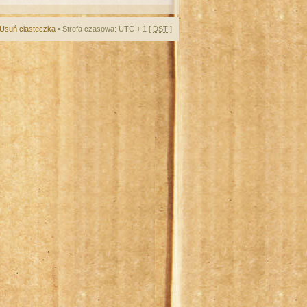
Usuń ciasteczka
• Strefa czasowa: UTC + 1 [
DST
]