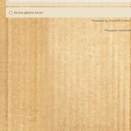
Strona główna forum
Powered by
phpBB
® Forum 
Przyjazne użytkown