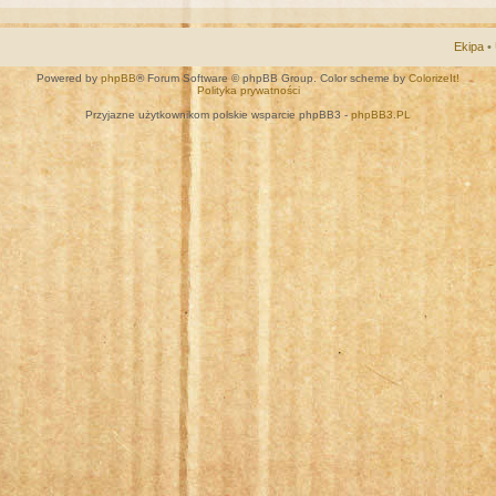
Ekipa
•
Powered by
phpBB
® Forum Software © phpBB Group. Color scheme by
ColorizeIt!
Polityka prywatności
Przyjazne użytkownikom polskie wsparcie phpBB3 -
phpBB3.PL