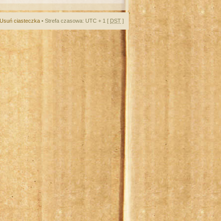
Usuń ciasteczka
• Strefa czasowa: UTC + 1 [
DST
]