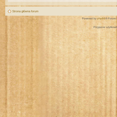
Strona główna forum
Powered by
phpBB
® Forum 
Przyjazne użytkown