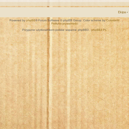
Ekipa
•
Powered by
phpBB
® Forum Software © phpBB Group. Color scheme by
ColorizeIt!
Polityka prywatności
Przyjazne użytkownikom polskie wsparcie phpBB3 -
phpBB3.PL