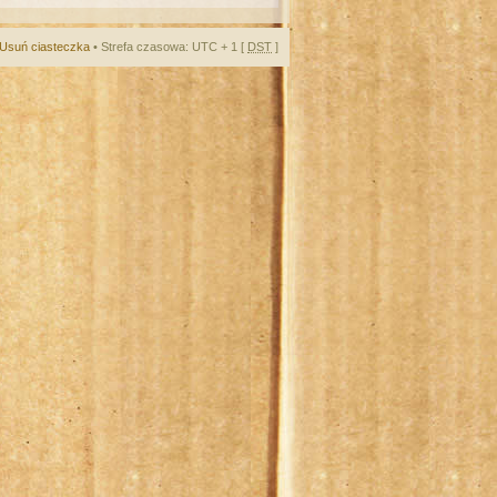
Usuń ciasteczka
• Strefa czasowa: UTC + 1 [
DST
]