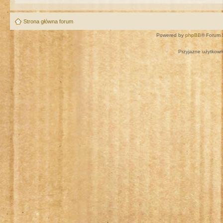
Strona główna forum
Powered by
phpBB
® Forum 
Przyjazne użytkown