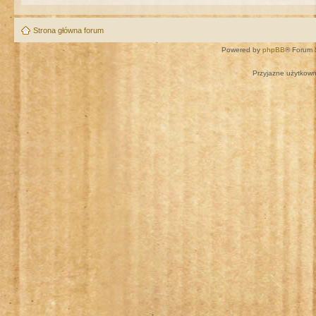
Strona główna forum
Powered by
phpBB
® Forum 
Przyjazne użytkown