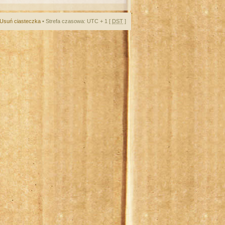
Usuń ciasteczka
• Strefa czasowa: UTC + 1 [
DST
]