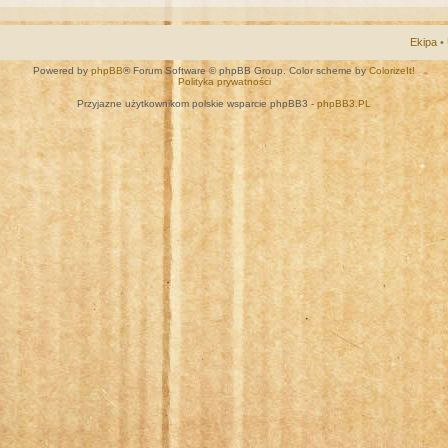
Ekipa
•
Powered by
phpBB
® Forum Software © phpBB Group. Color scheme by
ColorizeIt!
Polityka prywatności
Przyjazne użytkownikom polskie wsparcie phpBB3 -
phpBB3.PL