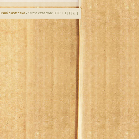
Usuń ciasteczka
• Strefa czasowa: UTC + 1 [
DST
]