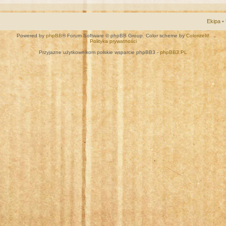
Ekipa
•
Powered by
phpBB
® Forum Software © phpBB Group. Color scheme by
ColorizeIt!
Polityka prywatności
Przyjazne użytkownikom polskie wsparcie phpBB3 -
phpBB3.PL