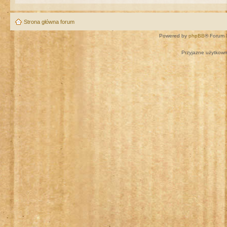
Strona główna forum
Powered by
phpBB
® Forum 
Przyjazne użytkown