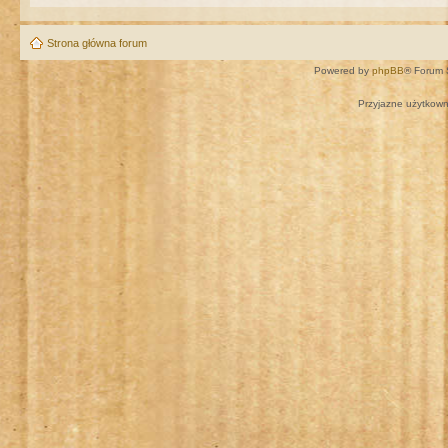
Strona główna forum
Powered by
phpBB
® Forum 
Przyjazne użytkown