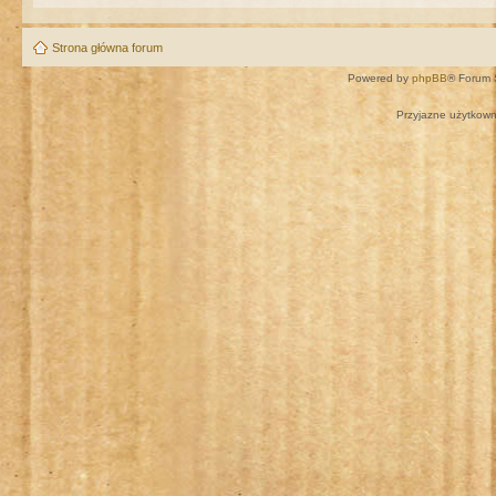
Strona główna forum
Powered by
phpBB
® Forum 
Przyjazne użytkown