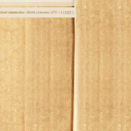
Usuń ciasteczka
• Strefa czasowa: UTC + 1 [
DST
]