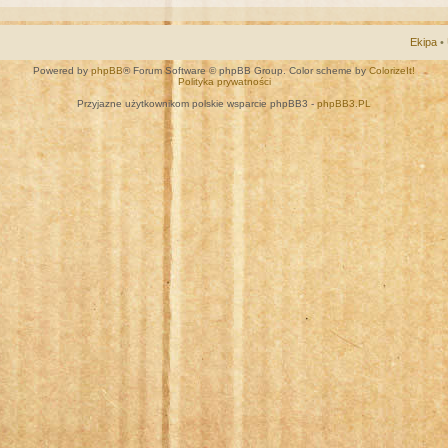
Ekipa
•
Powered by
phpBB
® Forum Software © phpBB Group. Color scheme by
ColorizeIt!
Polityka prywatności
Przyjazne użytkownikom polskie wsparcie phpBB3 -
phpBB3.PL