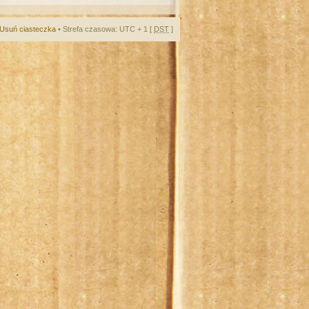
Usuń ciasteczka
• Strefa czasowa: UTC + 1 [
DST
]