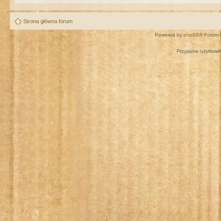
Strona główna forum
Powered by
phpBB
® Forum 
Przyjazne użytkown