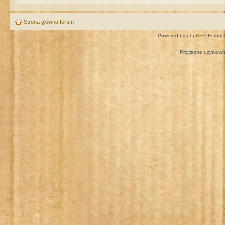
Strona główna forum
Powered by
phpBB
® Forum 
Przyjazne użytkown