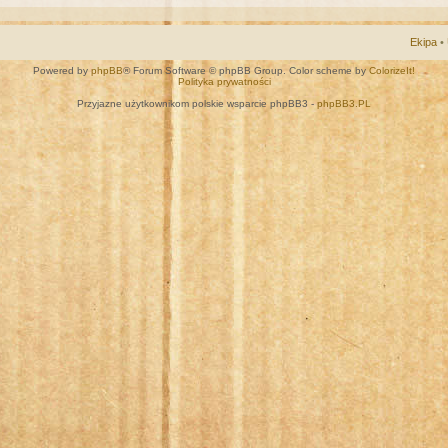
Ekipa
•
Powered by
phpBB
® Forum Software © phpBB Group. Color scheme by
ColorizeIt!
Polityka prywatności
Przyjazne użytkownikom polskie wsparcie phpBB3 -
phpBB3.PL