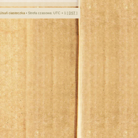
Usuń ciasteczka
• Strefa czasowa: UTC + 1 [
DST
]