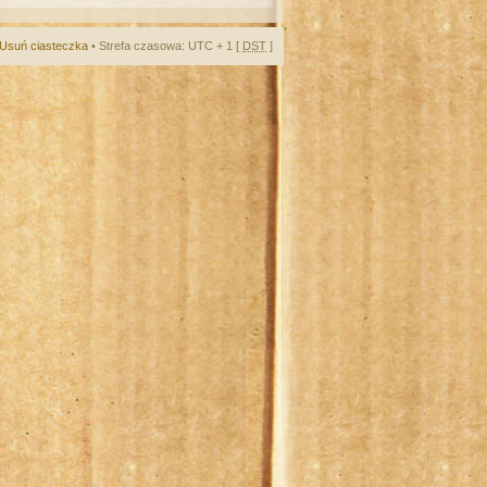
Usuń ciasteczka
• Strefa czasowa: UTC + 1 [
DST
]