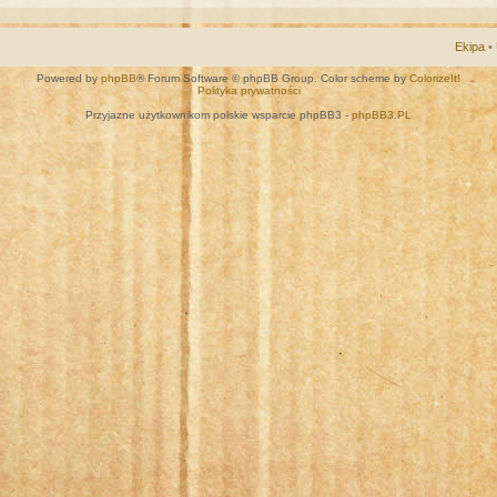
Ekipa
•
Powered by
phpBB
® Forum Software © phpBB Group. Color scheme by
ColorizeIt!
Polityka prywatności
Przyjazne użytkownikom polskie wsparcie phpBB3 -
phpBB3.PL