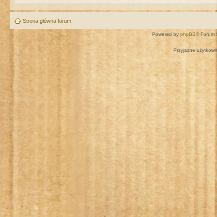
Strona główna forum
Powered by
phpBB
® Forum 
Przyjazne użytkown