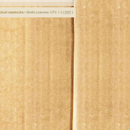
Usuń ciasteczka
• Strefa czasowa: UTC + 1 [
DST
]