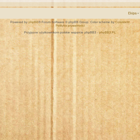
Ekipa
•
Powered by
phpBB
® Forum Software © phpBB Group. Color scheme by
ColorizeIt!
Polityka prywatności
Przyjazne użytkownikom polskie wsparcie phpBB3 -
phpBB3.PL