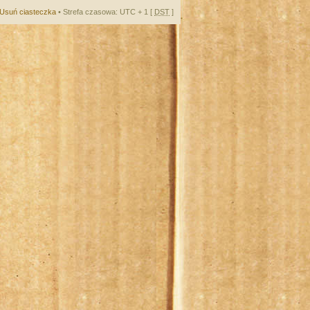
Usuń ciasteczka
• Strefa czasowa: UTC + 1 [
DST
]