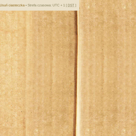
Usuń ciasteczka
• Strefa czasowa: UTC + 1 [
DST
]