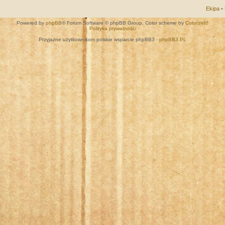
Ekipa
•
Powered by
phpBB
® Forum Software © phpBB Group. Color scheme by
ColorizeIt!
Polityka prywatności
Przyjazne użytkownikom polskie wsparcie phpBB3 -
phpBB3.PL