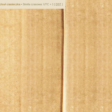
Usuń ciasteczka
• Strefa czasowa: UTC + 1 [
DST
]