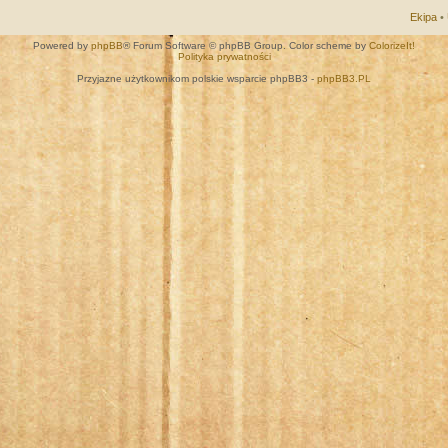
Ekipa
•
Powered by
phpBB
® Forum Software © phpBB Group. Color scheme by
ColorizeIt!
Polityka prywatności
Przyjazne użytkownikom polskie wsparcie phpBB3 -
phpBB3.PL