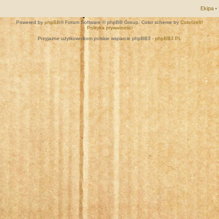
Ekipa
•
Powered by
phpBB
® Forum Software © phpBB Group. Color scheme by
ColorizeIt!
Polityka prywatności
Przyjazne użytkownikom polskie wsparcie phpBB3 -
phpBB3.PL