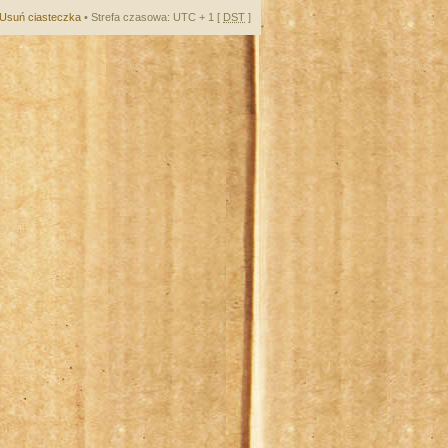
Usuń ciasteczka
• Strefa czasowa: UTC + 1 [
DST
]