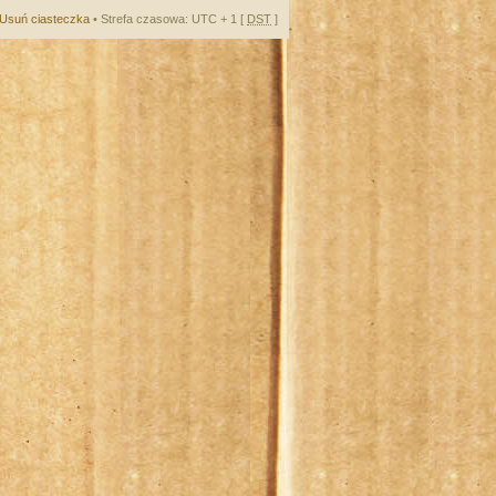
Usuń ciasteczka
• Strefa czasowa: UTC + 1 [
DST
]