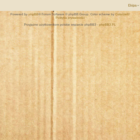
Ekipa
•
Powered by
phpBB
® Forum Software © phpBB Group. Color scheme by
ColorizeIt!
Polityka prywatności
Przyjazne użytkownikom polskie wsparcie phpBB3 -
phpBB3.PL