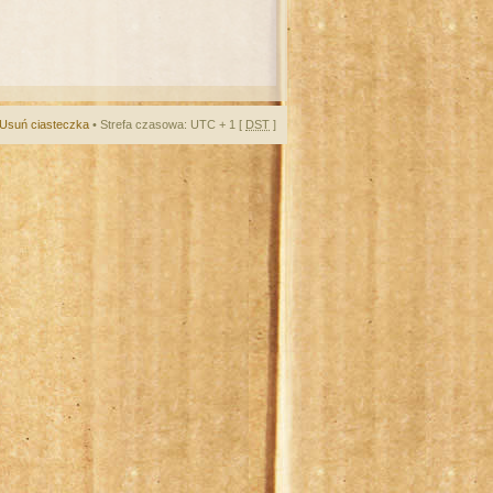
Usuń ciasteczka
• Strefa czasowa: UTC + 1 [
DST
]