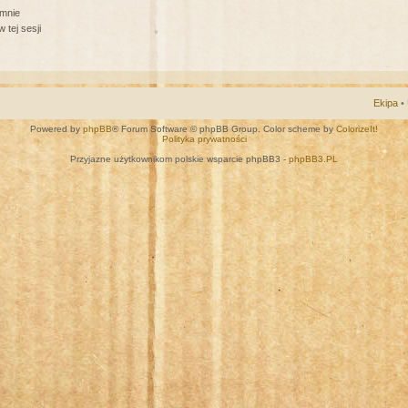
 mnie
 tej sesji
Ekipa
•
Powered by
phpBB
® Forum Software © phpBB Group. Color scheme by
ColorizeIt!
Polityka prywatności
Przyjazne użytkownikom polskie wsparcie phpBB3 -
phpBB3.PL